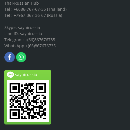
Thai-Russian Hub
Tel : +6686-767-67-35 (Thailand)
Tel : +7967-367-36-67 (Russia)
Skype: sayhirussia
Line ID: sayhirussia
Telegram: +(66)867676735
WhatsApp:+(66)867676735
sayhirussia