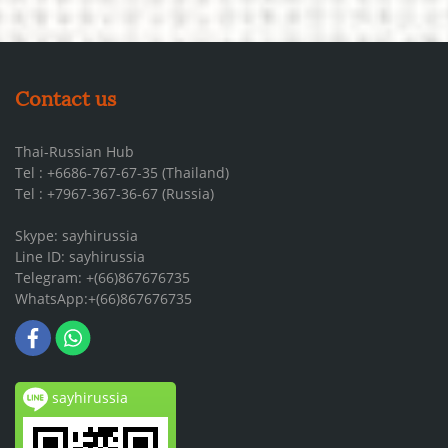
Contact us
Thai-Russian Hub
Tel : +6686-767-67-35 (Thailand)
Tel : +7967-367-36-67 (Russia)
Skype: sayhirussia
Line ID: sayhirussia
Telegram: +(66)867676735
WhatsApp:+(66)867676735
sayhirussia