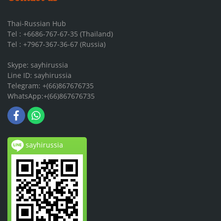
Thai-Russian Hub
Tel : +6686-767-67-35 (Thailand)
Tel : +7967-367-36-67 (Russia)
Skype: sayhirussia
Line ID: sayhirussia
Telegram: +(66)867676735
WhatsApp:+(66)867676735
sayhirussia