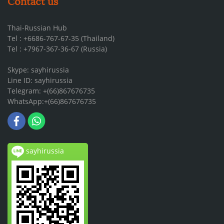
Contact us
Thai-Russian Hub
Tel : +6686-767-67-35 (Thailand)
Tel : +7967-367-36-67 (Russia)
Skype: sayhirussia
Line ID: sayhirussia
Telegram: +(66)867676735
WhatsApp:+(66)867676735
sayhirussia