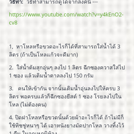
วิธีทำ:
วิธีทำสามารถดูได้จากลิงค์นี้ ---
https://www.youtube.com/watch?v=y4kEnO2-
cv8
1, หาโหลหรือขวดอะไรก็ได้ที่สามารถใส่น้ำได้ 3
ลิตร (ถ้าเป็นโหลแก้วจะดีมาก)
2. ใส่น้ำต้มสุกอุ่นๆ ลงไป 1 ลิตร ฉีกซองควาสใส่ไป
1 ซอง แล้วเติมน้ำตาลลงไป 150 กรัม
3. คนให้เข้ากัน จากนั้นเติมน้ำอุ่นลงไปให้ครบ 3
ลิตร พอครบแล้วก็ฉีกซองยีสต์ 1 ซอง โรยลงไปใน
โหล (ไม่ต้องคน)
4. ปิดฝาโหลหรือขวดนั้นด้วยผ้าอะไรก็ได้ ถ้าไม่มีก็
ใช้ทิชชู่หนาๆ ได้ เอาหนังยางมัดปากโหล วางทิ้งไว้
1 คืน ในอุณหภูมิห้อง