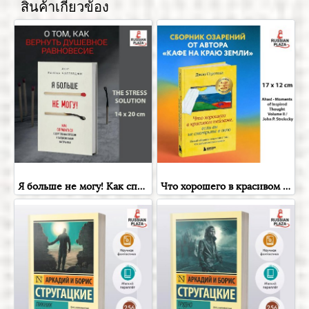
สินค้าเกี่ยวข้อง
Я больше не могу! Как справиться с длительным стрессом и эмоциональным выгоранием | Чаттерджи Ранган , Бомбора , Книга на русском языке , Russian Plaza
Что хорошего в красивом пейзаже, если вы не смотрите в окно.( Ahas! - Moments of Inspired Thought Volume II / John P. Strelecky ) Новый сборник озарений о том, что действительно важно , Russian Plaza