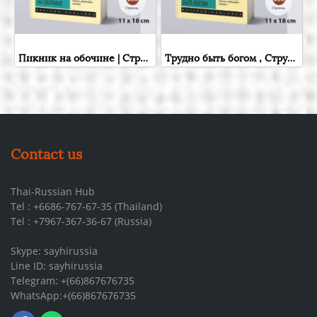
Пикник на обочине | Стругацкий Аркадий Натанович, Стругацкий Борис Натанович , Russian Books , Russian Plaza
Трудно быть богом , Стругацкий Аркадий Натанович; Стругацкий Борис Натанович , Фантастика и фэнтези для взрослых , Russian Plaza , Books in Russian
Contact us
Thai-Russian Hub
Tel : +6686-767-67-35 (Thailand)
Tel : +7967-367-36-67 (Russia)
Skype: sayhirussia
Line ID: sayhirussia
Telegram: +(66)867676735
WhatsApp:+(66)867676735