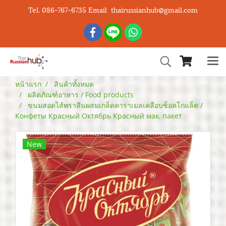
Tel. 086-767-6735 Email thairussianhub@gmail.com
หน้าแรก
สินค้าทั้งหมด
ผลิตภัณฑ์อาหาร / Food products
ขนมสอดไส้พราลีนผสมเกล็ดคาราเมลเคลือบช็อคโกแล็ต /
Конфеты Красный Октябрь Красный мак, пакет
New