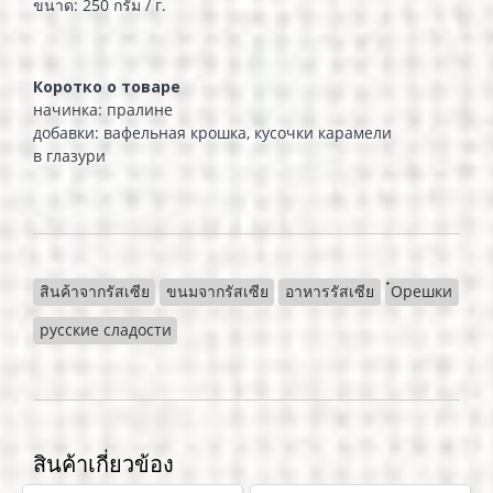
ขนาด: 250 กรัม / г.
Коротко о товаре
начинка: пралине
добавки: вафельная крошка, кусочки карамели
в глазури
สินค้าจากรัสเซีย
ขนมจากรัสเซีย
อาหารรัสเซีย
๋Орешки
русские сладости
สินค้าเกี่ยวข้อง