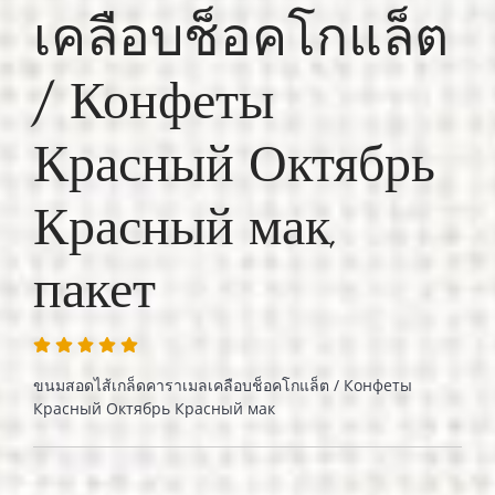
เคลือบช็อคโกแล็ต
/ Конфеты
Красный Октябрь
Красный мак,
пакет
ขนมสอดไส้เกล็ดคาราเมลเคลือบช็อคโกแล็ต / Конфеты
Красный Октябрь Красный мак