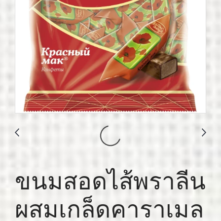
ขนมสอดไส้พราลีน
ผสมเกล็ดคาราเมล