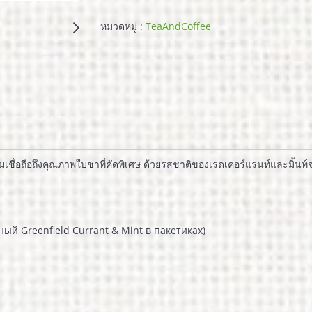
หมวดหมู่ :
TeaAndCoffee
มเชื่อถือถึงคุณภาพใบชาที่คัดพิเศษ ด้วยรสชาติของเรดเคอร์แรนท์และมิ้นท
рный Greenfield Currant & Mint в пакетиках)