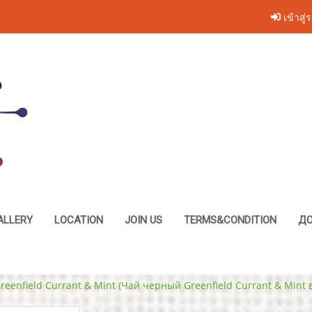
เข้าสู่
ALLERY
LOCATION
JOIN US
TERMS&CONDITION
ДО
reenfield Currant & Mint (Чай черный Greenfield Currant & Mint 