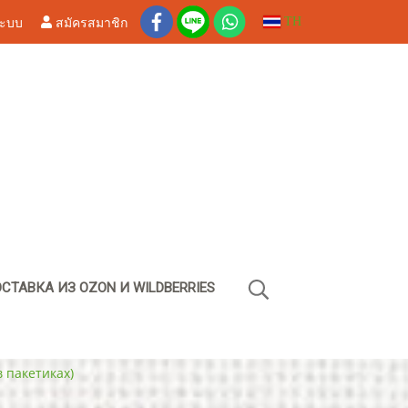
ระบบ
สมัครสมาชิก
TH
СТАВКА ИЗ OZON И WILDBERRIES
в пакетиках)