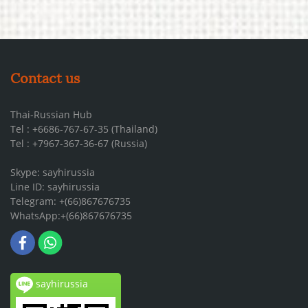
Contact us
Thai-Russian Hub
Tel : +6686-767-67-35 (Thailand)
Tel : +7967-367-36-67 (Russia)
Skype: sayhirussia
Line ID: sayhirussia
Telegram: +(66)867676735
WhatsApp:+(66)867676735
sayhirussia