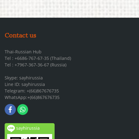
Contact us
Thai-Russian Hub
Tel : +6686-767-67-35 (Thailand)
Tel : +7967-367-36-67 (Russia)
Skype: sayhirussia
Line ID: sayhirussia
Telegram: +(66)867676735
WhatsApp:+(66)867676735
sayhirussia